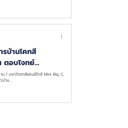
การบ้านโคกสี
น ตอบโจทย์
บ้าน...