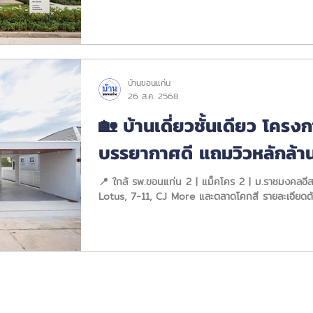
บ้านขอนแก่น
26 ส.ค. 2568
🏡 บ้านเดี่ยวชั้นเดียว โครง
บรรยากาศดี แถมวิวหลักล้า
ครอบครัวใหญ่
📍 ใกล้ รพ.ขอนแก่น 2 | แม็คโคร 2 | ม.ราชมงคลอีสาน | มหาวิทยาลัยสงฆ์ใกล้ Mini Big C,
Lotus, 7-11, CJ More และตลาดโคกสี รายละเอียดตัว