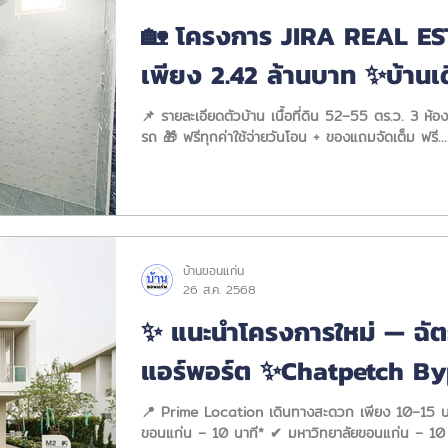
🏡 โครงการ JIRA REAL ES
เพียง 2.42 ล้านบาท ✨บ้านเดี
– ค่าย ร.8
📌 รายละเอียดตัวบ้าน เนื้อที่ดิน 52–55 ตร.ว. 3 ห้อ
รถ 🎁 ฟรีทุกค่าใช้จ่ายวันโอน + ของแถมจัดเต็ม ฟรี...
บ้านขอนแก่น
26 ส.ค. 2568
✨ แนะนำโครงการใหม่ — ฉั
แอร์พอร์ต ✨Chatpetch By
📍 Prime Location เดินทางสะดวก เพียง 10–15 นาที ถึงท