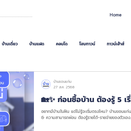
Home
บ้านเดี่ยว
บ้านแฝด
คอนโด
โฮมทาวน์
ทาวน์เฮ้าส์
าษี
บ้านขอนแก่น
27 ส.ค. 2568
🏡✨ ก่อนซื้อบ้าน ต้องรู้ 5 เรื่
อยากมีบ้านในฝัน แต่ไม่รู้จะเริ่มตรงไหน? บ้านขอนแก่
& ความสามารถผ่อน ต้องรู้รายได้-รายจ่ายของตัวเอง..