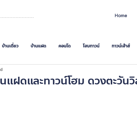
Home
บ้านเดี่ยว
บ้านแฝด
คอนโด
โฮมทาวน์
ทาวน์เฮ้าส์
nd
าษี
านแฝดและทาวน์โฮม ดวงตะวันวิ