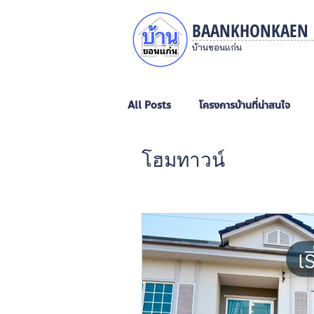
BAANKHONKAEN
บ้านขอนแก่น
All Posts
โครงการบ้านที่น่าสนใจ
โฮมทาวน์
บ้านชั้นเดียว
บ้านสองชั้น
ภ