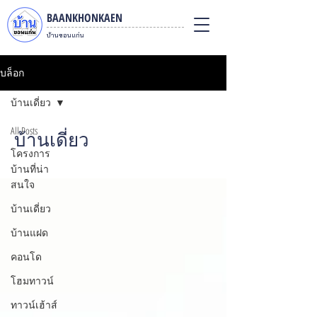
BAANKHONKAEN
บ้านขอนแก่น
บล็อก
บ้านเดี่ยว
All Posts
บ้านเดี่ยว
โครงการ
บ้านที่น่า
สนใจ
บ้านเดี่ยว
บ้านแฝด
คอนโด
โฮมทาวน์
ทาวน์เฮ้าส์